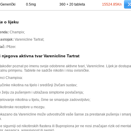
Generički
0.5mg
360 + 20 tableta
15524.85Kn
e o lijeku
renda:
Champix;
sastojak:
Varenicline Tartrat;
đač:
Pfizer.
 njegova aktivna tvar Varenicline Tartrat
akođer poznat po imenu svoje odobrene aktivne tvari, Varenicline. Lijek je dostupa
ralnu primjenu. Tablete ne sadrže nikotin i nisu ovisničke.
inci Champixa:
učinke nikotina na tijelo i središnji živčani sustav;
 želju za pušenjem i ublažava simptome povlačenja;
jelovanje nikotina u tijelu, čime se smanjuje zadovoljstvo;
nikotinske receptore u mozgu.
dokazano da Varenicline može udvostručiti vaše šanse za prestanak pušenja i smanj
m.
je sigurniji od nikotinskih flastera ili Bupropiona jer ne nosi značajan rizik od menta
r. nesanica, agresivnost ili nemir).