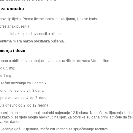
e za uporabu
ovi tip lijeka. Prema licenciranim indikacijama, lijek se koristi:
 prestanak pušenja;
pno oslobađanje od ovisnosti o nikotinu;
entivna mjera nakon prestanka pušenja.
ečenja i doze
tupan u obliku brzootapajućih tableta s različitim dozama Varenicline:
od 0,5 mg;
od 1 mg.
 režim doziranja za Champix:
ednom dnevno prvih 3 dana;
 puta dnevno od 4. do 7. dana;
uta dnevno od 2. do 12. tjedna.
namijenjen kontinuiranoj upotrebi najmanje 12 tjedana. Na početku liječenja korist
kako bi se tijelo moglo naviknuti na lijek. Za otprilike 10 dana primijetit ćete da želi
svakim danom.
iječenje (još 12 tjedana) može biti korisno za sprječavanje recidiva.