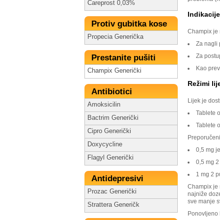
Careprost 0,03%
Indikacij
Protiv gubitka kose
Champix je n
Propecia Generička
Za nagli
Za postu
Prestanite pušiti
Kao prev
Champix Generički
Režimi lij
Antibiotici
Lijek je dos
Amoksicilin
Tablete 
Bactrim Generički
Tablete 
Cipro Generički
Preporučeni
Doxycycline
0,5 mg j
Flagyl Generički
0,5 mg 2
1 mg 2 p
Antidepresivi
Champix je 
Prozac Generički
najniže doze 
sve manje 
Strattera Generičk
Ponovljeno l