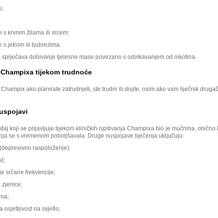
u;
s krvnim žilama ili srcem;
s jetrom ili bubrezima.
ne sprječava dobivanje tjelesne mase povezano s odvikavanjem od nikotina.
 Champixa tijekom trudnoće
Champix ako planirate zatrudnjeti, ste trudni ili dojite, osim ako vam liječnik drugač
uspojavi
aj koji se prijavljuje tijekom kliničkih ispitivanja Champixa bio je mučnina, obično
oja se s vremenom poboljšavala. Druge nuspojave liječenja uključuju:
 (depresivno raspoloženje);
st;
e srčane frekvencije;
 zjenice;
ima;
osjetljivost na svjetlo;