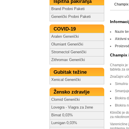
Ispitna pakiranja
Champix 
Brand Probni Paketi
Generički Probni Paketi
Informacij
COVID-19
Naziv b
Aralen Generički
Aktivni 
Olumiant Generički
Proizvo
Stromectol Generički
Champix i
Zithromax Generički
Champix je t
tableta za o
Gubitak težine
Značajni uč
Xenical Generički
Simulira 
Smanjuje
Žensko zdravlje
Blokira d
Clomid Generički
Blokira 
Lovegra - Viagra za žene
Klinički je 
Bimat 0,03%
za nikotino
Lumigan 0,03%
Varenicline 
problema (np