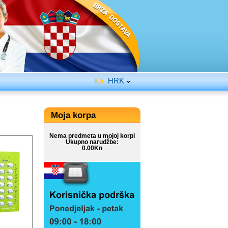
Kn
HRK
Moja korpa
Nema predmeta u mojoj korpi
Ukupno narudžbe:
0.00Kn