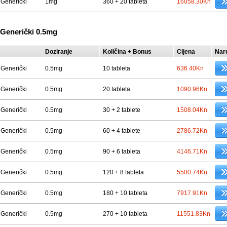
Generički
1mg
360 + 20 tableta
16058.30Kn
Generički 0.5mg
Doziranje
Količina + Bonus
Cijena
Nar
Generički
0.5mg
10 tableta
636.40Kn
Generički
0.5mg
20 tableta
1090.96Kn
Generički
0.5mg
30 + 2 tablete
1508.04Kn
Generički
0.5mg
60 + 4 tablete
2786.72Kn
Generički
0.5mg
90 + 6 tableta
4146.71Kn
Generički
0.5mg
120 + 8 tableta
5500.74Kn
Generički
0.5mg
180 + 10 tableta
7917.91Kn
Generički
0.5mg
270 + 10 tableta
11551.83Kn