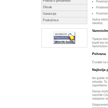
Pravila o privatnosti
Povećan a
Otisak
Problemi
Povećana
Garancija
Važna inform
Podružnice
nikotina.
Varenicli
Tijekom klin
kupiti bez r
Varenicline 
Pohrana
Čuvajte na 
Najbolja 
Ne gubite v
zdravlje. To
cigaretama.
Danas možet
naručite Cha
radujemo se
Osiguravamo 