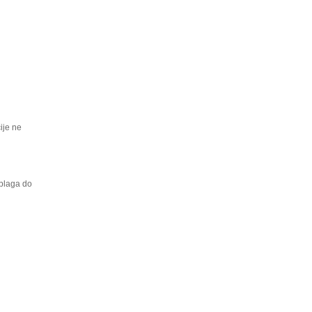
ije ne
 blaga do