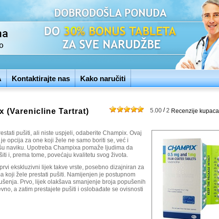
A
Kontaktirajte nas
Kako naručiti
/
 (Varenicline Tartrat)
5.00
2
Recenzije kupaca
restati pušiti, ali niste uspjeli, odaberite Champix. Ovaj
 je opcija za one koji žele ne samo boriti se, već i
lošu naviku. Upotreba Champixa pomaže ljudima da
iti i, prema tome, povećaju kvalitetu svog života.
rvi ekskluzivni lijek takve vrste, posebno dizajniran za
 koji žele prestati pušiti. Namijenjen je postupnom
ušenja. Prvo, lijek olakšava smanjenje broja popušenih
vno, a zatim prestajete pušiti i oslobađate se ovisnosti