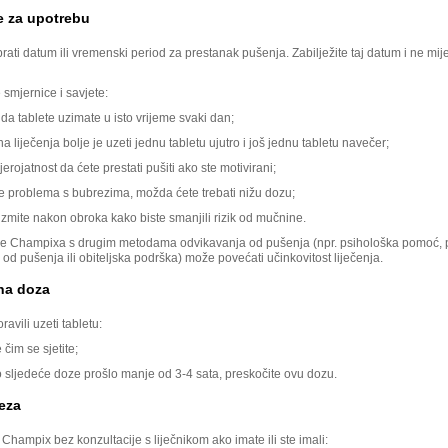
e za upotrebu
ati datum ili vremenski period za prestanak pušenja. Zabilježite taj datum i ne mij
e smjernice i savjete:
da tablete uzimate u isto vrijeme svaki dan;
a liječenja bolje je uzeti jednu tabletu ujutro i još jednu tabletu navečer;
jerojatnost da ćete prestati pušiti ako ste motivirani;
e problema s bubrezima, možda ćete trebati nižu dozu;
zmite nakon obroka kako biste smanjili rizik od mučnine.
e Champixa s drugim metodama odvikavanja od pušenja (npr. psihološka pomoć, 
od pušenja ili obiteljska podrška) može povećati učinkovitost liječenja.
na doza
ravili uzeti tabletu:
 čim se sjetite;
o sljedeće doze prošlo manje od 3-4 sata, preskočite ovu dozu.
eza
Champix bez konzultacije s liječnikom ako imate ili ste imali: