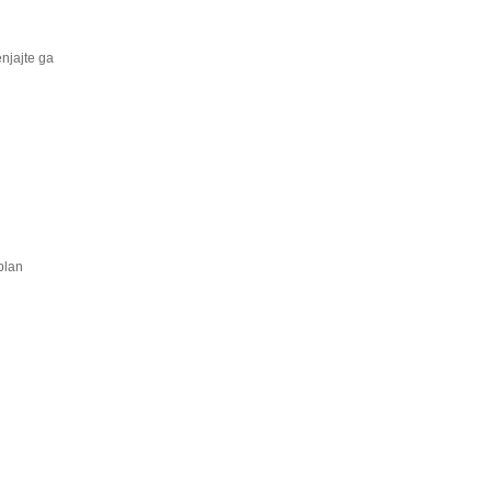
enjajte ga
plan