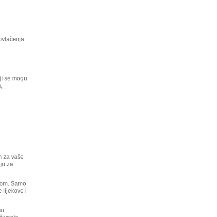
povlačenja
oji se mogu
,
n za vaše
nju za
 dom. Samo
 lijekove i
su