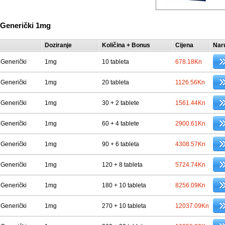
Generički 1mg
Doziranje
Količina + Bonus
Cijena
Nar
Generički
1mg
10 tableta
678.18Kn
Generički
1mg
20 tableta
1126.56Kn
Generički
1mg
30 + 2 tablete
1561.44Kn
Generički
1mg
60 + 4 tablete
2900.61Kn
Generički
1mg
90 + 6 tableta
4308.57Kn
Generički
1mg
120 + 8 tableta
5724.74Kn
Generički
1mg
180 + 10 tableta
8256.09Kn
Generički
1mg
270 + 10 tableta
12037.09Kn