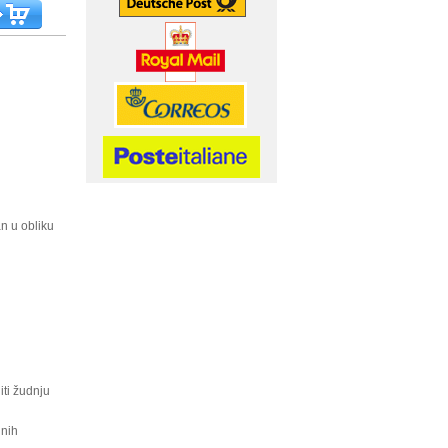
n u obliku
iti žudnju
lnih