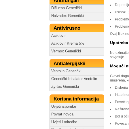
Antifungali
Depresij
Diflucan Generički
Psihozu;
Nolvadex Generički
Probleme 
Probleme 
Antivirusno
Ovaj lijek 
Aciklovir
Upotreba
Aciklovir Krema 5%
Vermox Generički
Ne uzimajte 
savjetuje.
Antialergijskii
Mogući n
Ventolin Generički
Glavni događ
Generički Inhalator Ventolin
umjerena, k
Zyrtec Generički
Disforija
Iritabilno
Korisna informacija
Povećanj
Uvjeti isporuke
Raširene
Povrat novca
Bol u oč
Uvjeti i odredbe
Povećana 