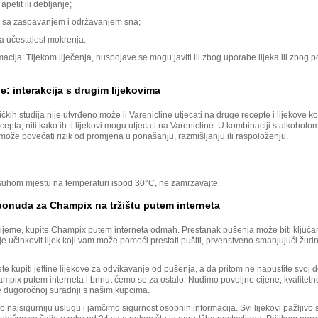
petit ili debljanje;
 sa zaspavanjem i održavanjem sna;
 učestalost mokrenja.
acija: Tijekom liječenja, nuspojave se mogu javiti ili zbog uporabe lijeka ili zbog 
ne: interakcija s drugim lijekovima
ičkih studija nije utvrđeno može li Varenicline utjecati na druge recepte i lijekove k
ecepta, niti kako ih ti lijekovi mogu utjecati na Varenicline. U kombinaciji s alkoholom
može povećati rizik od promjena u ponašanju, razmišljanju ili raspoloženju.
suhom mjestu na temperaturi ispod 30°C, ne zamrzavajte.
ponuda za Champix na tržištu putem interneta
rijeme, kupite Champix putem interneta odmah. Prestanak pušenja može biti ključa
 je učinkovit lijek koji vam može pomoći prestati pušiti, prvenstveno smanjujući žud
e kupiti jeftine lijekove za odvikavanje od pušenja, a da pritom ne napustite svoj
mpix putem interneta i brinut ćemo se za ostalo. Nudimo povoljne cijene, kvalitetne
 dugoročnoj suradnji s našim kupcima.
najsigurniju uslugu i jamčimo sigurnost osobnih informacija. Svi lijekovi pažljivo 