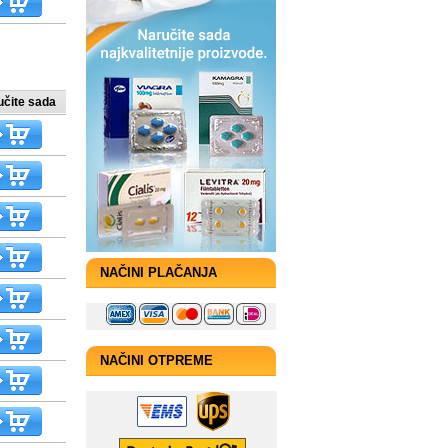
učite sada
NAČINI PLAČANJA
NAČINI OTPREME