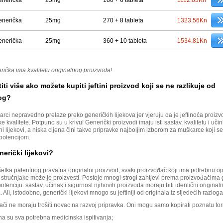
1112.83Kn
enerička
25mg
270 + 8 tableta
1323.56Kn
enerička
25mg
360 + 10 tableta
1534.81Kn
ička ima kvalitetu originalnog proizvoda!
iti više ako možete kupiti jeftini proizvod koji se ne razlikuje od
og?
rci nepravedno prelaze preko generičkih lijekova jer vjeruju da je jeftinoća proiz
e kvalitete. Potpuno su u krivu! Generički proizvodi imaju isti sastav, kvalitetu i učin
ni lijekovi, a niska cijena čini takve pripravke najboljim izborom za muškarce koji se ž
potencijom.
nerički lijekovi?
etka patentnog prava na originalni proizvod, svaki proizvođač koji ima potrebnu o
e stručnjake može je proizvesti. Postoje mnogi strogi zahtjevi prema proizvođačima 
potenciju: sastav, učinak i sigurnost njihovih proizvoda moraju biti identični original
 Ali, istodobno, generički lijekovi mnogo su jeftiniji od originala iz sljedećih razloga
ači ne moraju trošiti novac na razvoj pripravka. Oni mogu samo kopirati poznatu fo
a su sva potrebna medicinska ispitivanja;