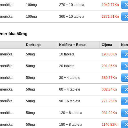
enerička
100mg
270 + 10 tableta
1942.77Kn
enerička
100mg
360 + 10 tableta
2371.91Kn
enerička 50mg
Doziranje
Količina + Bonus
Cijena
Nar
enerička
50mg
10 tableta
193.00Kn
enerička
50mg
20 tableta
291.05Kn
enerička
50mg
30 + 4 tablete
389.77Kn
enerička
50mg
60 + 4 tablete
602.84Kn
enerička
50mg
90 + 6 tableta
771.25Kn
enerička
50mg
120 + 6 tableta
931.22Kn
enerička
50mg
180 + 8 tableta
1140.82Kn