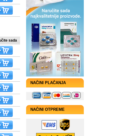
učite sada
NAČINI PLAČANJA
NAČINI OTPREME