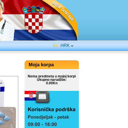
Kn
HRK
Moja korpa
Nema predmeta u mojoj korpi
Ukupno narudžbe:
0.00Kn