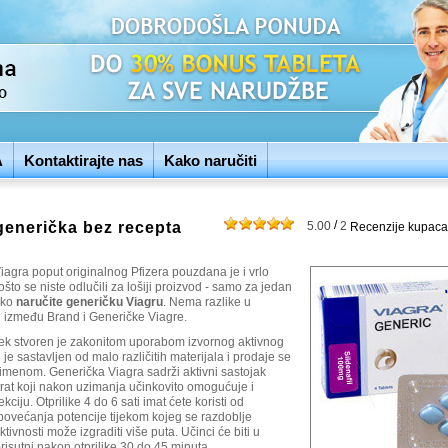
A
Kontaktirajte nas
Kako naručiti
/
generička bez recepta
5.00
2
Recenzije kupaca
agra poput originalnog Pfizera pouzdana je i vrlo
ošto se niste odlučili za lošiji proizvod - samo za jedan
 ako
naručite generičku Viagru
. Nema razlike u
i između Brand i Generičke Viagre.
ijek stvoren je zakonitom uporabom izvornog aktivnog
i je sastavljen od malo različitih materijala i prodaje se
imenom. Generička Viagra sadrži aktivni sastojak
itrat koji nakon uzimanja učinkovito omogućuje i
kciju. Otprilike 4 do 6 sati imat ćete koristi od
povećanja potencije tijekom kojeg se razdoblje
tivnosti može izgraditi više puta. Učinci će biti u
risutni nakon otprilike 30 do 45 minuta.