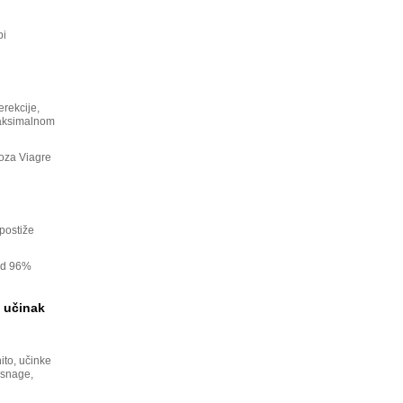
pi
erekcije,
 maksimalnom
doza Viagre
 postiže
 od 96%
e učinak
ito, učinke
 snage,