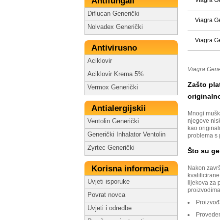
Antifungali
Diflucan Generički
Viagra G
Nolvadex Generički
Viagra G
Antivirusno
Aciklovir
Viagra Gener
Aciklovir Krema 5%
Zašto plat
Vermox Generički
originaln
Antialergijskii
Mnogi muška
njegove nisk
Ventolin Generički
kao original
Generički Inhalator Ventolin
problema s 
Zyrtec Generički
Što su ge
Korisna informacija
Nakon završ
kvalificiran
Uvjeti isporuke
lijekova za 
proizvodima.
Povrat novca
Proizvođ
Uvjeti i odredbe
Proveden