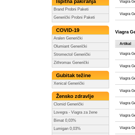
Ispitna pakiranja
Viagra G
Brand Probni Paketi
Viagra G
Generički Probni Paketi
COVID-19
Viagra G
Aralen Generički
Artikal
Olumiant Generički
Viagra G
Stromectol Generički
Zithromax Generički
Viagra G
Gubitak težine
Viagra G
Xenical Generički
Viagra G
Žensko zdravlje
Viagra G
Clomid Generički
Lovegra - Viagra za žene
Viagra G
Bimat 0,03%
Viagra G
Lumigan 0,03%