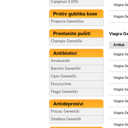
Careprost 0,03%
Viagra G
Protiv gubitka kose
Viagra G
Propecia Generička
Prestanite pušiti
Viagra G
Champix Generički
Artikal
Antibiotici
Viagra G
Amoksicilin
Viagra G
Bactrim Generički
Cipro Generički
Viagra G
Doxycycline
Viagra G
Flagyl Generički
Viagra G
Antidepresivi
Prozac Generički
Viagra G
Strattera Generičk
Viagra G