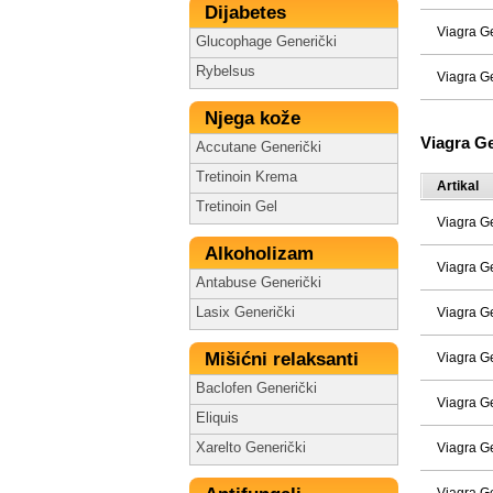
Dijabetes
Viagra G
Glucophage Generički
Rybelsus
Viagra G
Njega kože
Viagra G
Accutane Generički
Tretinoin Krema
Artikal
Tretinoin Gel
Viagra G
Alkoholizam
Viagra G
Antabuse Generički
Lasix Generički
Viagra G
Mišićni relaksanti
Viagra G
Baclofen Generički
Viagra G
Eliquis
Xarelto Generički
Viagra G
Viagra G