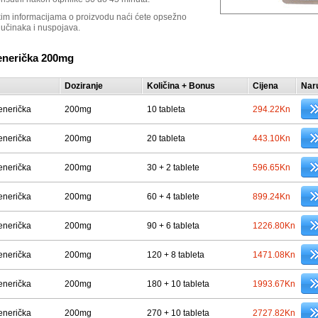
im informacijama o proizvodu naći ćete opsežno
 učinaka i nuspojava.
enerička 200mg
Doziranje
Količina + Bonus
Cijena
Nar
enerička
200mg
10 tableta
294.22Kn
enerička
200mg
20 tableta
443.10Kn
enerička
200mg
30 + 2 tablete
596.65Kn
enerička
200mg
60 + 4 tablete
899.24Kn
enerička
200mg
90 + 6 tableta
1226.80Kn
enerička
200mg
120 + 8 tableta
1471.08Kn
enerička
200mg
180 + 10 tableta
1993.67Kn
enerička
200mg
270 + 10 tableta
2727.82Kn