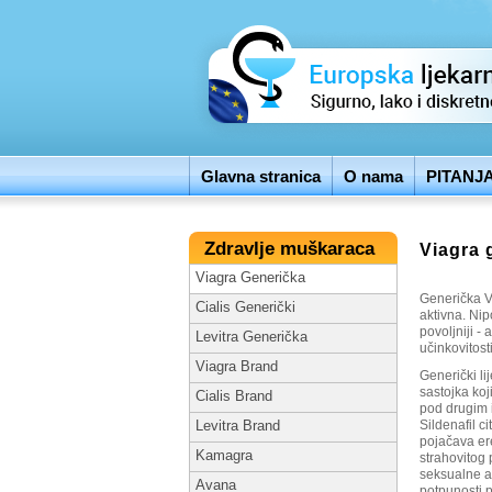
Glavna stranica
O nama
PITANJ
Zdravlje muškaraca
Viagra 
Viagra Generička
Generička Vi
Cialis Generički
aktivna. Nip
povoljniji -
Levitra Generička
učinkovitost
Viagra Brand
Generički l
sastojka koj
Cialis Brand
pod drugim 
Sildenafil c
Levitra Brand
pojačava ere
Kamagra
strahovitog 
seksualne ak
Avana
potpunosti p