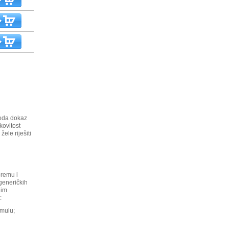
voda dokaz
kovitost
ele riješiti
premu i
generičkih
nim
:
rmulu;