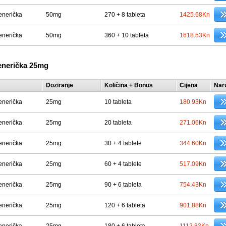
enerička
50mg
270 + 8 tableta
1425.68Kn
enerička
50mg
360 + 10 tableta
1618.53Kn
enerička 25mg
Doziranje
Količina + Bonus
Cijena
Nar
enerička
25mg
10 tableta
180.93Kn
enerička
25mg
20 tableta
271.06Kn
enerička
25mg
30 + 4 tablete
344.60Kn
enerička
25mg
60 + 4 tablete
517.09Kn
enerička
25mg
90 + 6 tableta
754.43Kn
enerička
25mg
120 + 6 tableta
901.88Kn
enerička
25mg
180 + 6 tableta