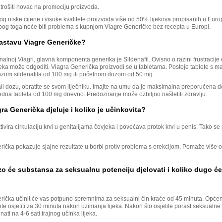
trošiti novac na promociju proizvoda.
g niske cijene i visoke kvalitete proizvoda više od 50% lijekova propisanih u Euro
Zbog toga neće biti problema s kupnjom Viagre Generičke bez recepta u Europi.
sastavu Viagre Generičke?
inalnoj Viagri, glavna komponenta generika je Sildenafil. Ovisno o razini frustracije 
ijeka može odgoditi. Viagra Generička proizvodi se u tabletama. Postoje tablete s
om sildenafila od 100 mg ili početnom dozom od 50 mg.
ali dozu, obratite se svom liječniku. Imajte na umu da je maksimalna preporučena 
dna tableta od 100 mg dnevno. Predoziranje može ozbiljno naštetiti zdravlju.
ra Generička djeluje i koliko je učinkovita?
ktivira cirkulaciju krvi u genitalijama čovjeka i povećava protok krvi u penis. Tako se
rička pokazuje sjajne rezultate u borbi protiv problema s erekcijom. Pomaže više
zo će substansa za seksualnu potenciju djelovati i koliko dugo ć
rička učinit će vas potpuno spremnima za seksualni čin kraće od 45 minuta. Općen
e osjetiti za 30 minuta nakon uzimanja lijeka. Nakon što osjetite porast seksualne
ati na 4-6 sati trajnog učinka lijeka.