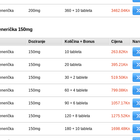
enerička
200mg
360 + 10 tableta
3462.04Kn
enerička 150mg
Doziranje
Količina + Bonus
Cijena
Nar
enerička
150mg
10 tableta
263.82Kn
enerička
150mg
20 tableta
395.21Kn
enerička
150mg
30 + 2 tablete
519.50Kn
enerička
150mg
60 + 4 tablete
799.08Kn
enerička
150mg
90 + 6 tableta
1057.17Kn
enerička
150mg
120 + 8 tableta
1275.52Kn
enerička
150mg
180 + 10 tableta
1698.48Kn