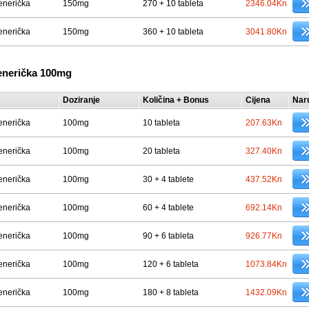
enerička
150mg
270 + 10 tableta
2346.04Kn
enerička
150mg
360 + 10 tableta
3041.80Kn
enerička 100mg
Doziranje
Količina + Bonus
Cijena
Nar
enerička
100mg
10 tableta
207.63Kn
enerička
100mg
20 tableta
327.40Kn
enerička
100mg
30 + 4 tablete
437.52Kn
enerička
100mg
60 + 4 tablete
692.14Kn
enerička
100mg
90 + 6 tableta
926.77Kn
enerička
100mg
120 + 6 tableta
1073.84Kn
enerička
100mg
180 + 8 tableta
1432.09Kn