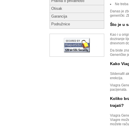
Pravila o privatnosti
Ne treba 
Otisak
Danas je zbo
generički. 
Garancija
Podružnice
Što je u 
Kao i u orig
doziranje l
dnevnom doz
Da biste zn
Generičke je
Kako Viag
Sildenafil a
erekcija.
Viagra Gene
pacijenata.
Koliko br
trajati?
Viagra Gene
Viagre možet
možete račun