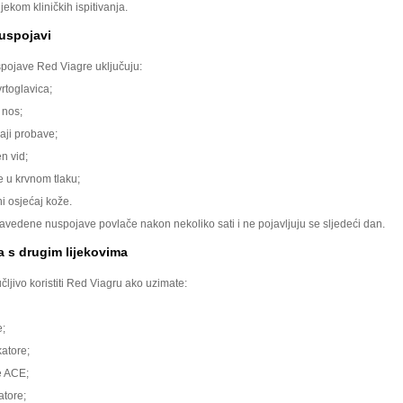
jekom kliničkih ispitivanja.
uspojavi
ojave Red Viagre uključuju:
rtoglavica;
 nos;
ji probave;
n vid;
 u krvnom tlaku;
i osjećaj kože.
avedene nuspojave povlače nakon nekoliko sati i ne pojavljuju se sljedeći dan.
ja s drugim lijekovima
čljivo koristiti Red Viagru ako uzimate:
e;
atore;
e ACE;
atore;