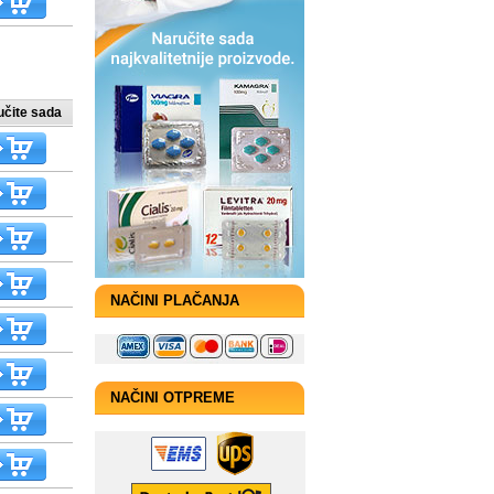
učite sada
NAČINI PLAČANJA
NAČINI OTPREME