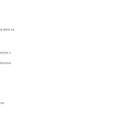
g tijela na
anjuje s
uspojava,
zan