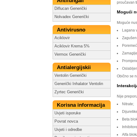
Antifungali
proučavan ti
Diflucan Generički
Mogući n
Nolvadex Generički
Moguće nusp
Antivirusno
Lagana v
Aciklovir
Zagušen
Poremeća
Aciklovir Krema 5%
Zamaglje
Vermox Generički
Promjene
Antialergijskii
Oslabljen
Ventolin Generički
Obično se n
Generički Inhalator Ventolin
Interakci
Zyrtec Generički
Nije preporu
Nitrate;
Korisna informacija
Dijuretik
Uvjeti isporuke
Beta blok
Povrat novca
Inhibitor
Uvjeti i odredbe
Alfa blok