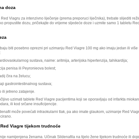
na doza
e Red Viagru za intenzivno liječenje (prema preporuci liječnika), trebate slijediti rež
ko propustite dozu, pričekajte do vrijeme sljedeće doze i uzmite samo 1 tabletu Re
eza
baju biti posebno oprezni pri uzimanju Red Viagre 100 mg ako imaju jedan ili više 
:
ardiovaskularnog sustava, naime: aritmija, arterijska hipertenzija, tahikardija;
ja penisa ili Peyronieova bolest;
adij čira na želucu;
ji gastrointestinalnog sustava;
ili jetreno zatajenje.
čljivo uzimati tablete Red Viagre pacijentima koji se oporavljaju od infarkta miokard
ra, ili kod srčane insuficijencije.
ldenafil može povećati intraokularni tlak, pa ako imate glaukom, uzimanje Red Via
icirano.
Red Viagre tijekom trudnoće
ije namijenjena ženama. Učinak Sildenafila na tijelo žene tijekom trudnoće ili doje