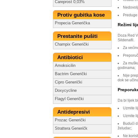
Careprost 0,03%
Nedovolj
Protiv gubitka kose
Preduge 
Propecia Generička
Režimi lij
Prestanite pušiti
Doza Red Via
Sildenafil.
Champix Generički
Za većin
Preporuč
Antibiotici
Za muška
Amoksicilin
godinama;
Bactrim Generički
Nije prep
dok se učin
Cipro Generički
Preporuk
Doxycycline
Flagyl Generički
Da bi lijek 
Uzmite l
Antidepresivi
Uzmite li
Prozac Generički
Budući d
želudac;
Strattera Generičk
Ne korist