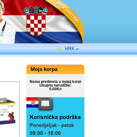
Kn
HRK
Moja korpa
Nema predmeta u mojoj korpi
Ukupno narudžbe:
0.00Kn