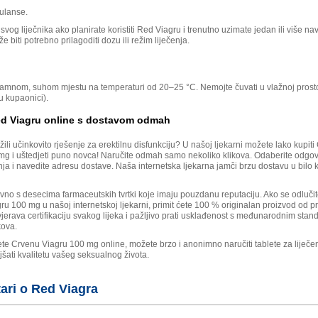
ulanse.
 svog liječnika ako planirate koristiti Red Viagru i trenutno uzimate jedan ili više n
e biti potrebno prilagoditi dozu ili režim liječenja.
tamnom, suhom mjestu na temperaturi od 20–25 °C. Nemojte čuvati u vlažnoj prosto
 u kupaonici).
ed Viagru online s dostavom odmah
žili učinkovito rješenje za erektilnu disfunkciju? U našoj ljekarni možete lako kupit
mg i uštedjeti puno novca! Naručite odmah samo nekoliko klikova. Odaberite odgov
ja i navedite adresu dostave. Naša internetska ljekarna jamči brzu dostavu u bilo k
no s desecima farmaceutskih tvrtki koje imaju pouzdanu reputaciju. Ako se odlučite
u 100 mg u našoj internetskoj ljekarni, primit ćete 100 % originalan proizvod od p
jerava certifikaciju svakog lijeka i pažljivo prati usklađenost s međunarodnim sta
kova.
te Crvenu Viagru 100 mg online, možete brzo i anonimno naručiti tablete za liječe
jšati kvalitetu vašeg seksualnog života.
ri o Red Viagra