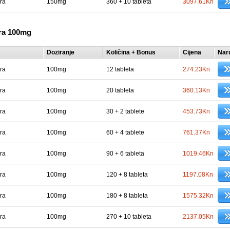
ra
150mg
360 + 10 tableta
3097.61Kn
ra 100mg
Doziranje
Količina + Bonus
Cijena
Nar
ra
100mg
12 tableta
274.23Kn
ra
100mg
20 tableta
360.13Kn
ra
100mg
30 + 2 tablete
453.73Kn
ra
100mg
60 + 4 tablete
761.37Kn
ra
100mg
90 + 6 tableta
1019.46Kn
ra
100mg
120 + 8 tableta
1197.08Kn
ra
100mg
180 + 8 tableta
1575.32Kn
ra
100mg
270 + 10 tableta
2137.05Kn