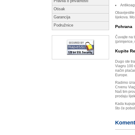
Pravila o privatnosti
Antikoag
Otisak
Obavijestite
Garancija
lijekova. Mož
Podružnice
Pohrana
Čuvajte na 
(primjerice,
Kupite R
Dugo ste tra
Viagru 100 
način plaćan
Europe.
Radimo izrav
Crvenu Viagr
Naš tim prov
prodaju lije
Kada kupuje
što će pobol
Komenta