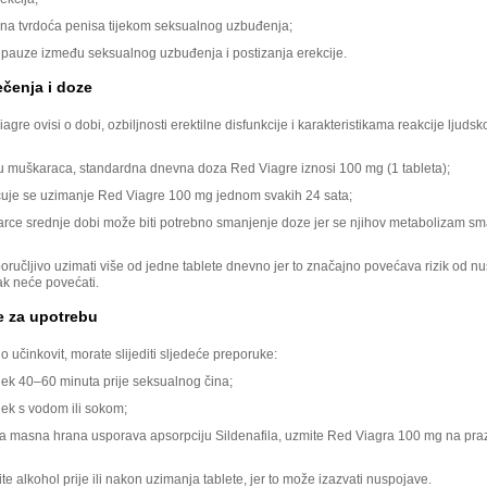
na tvrdoća penisa tijekom seksualnog uzbuđenja;
pauze između seksualnog uzbuđenja i postizanja erekcije.
ečenja i doze
gre ovisi o dobi, ozbiljnosti erektilne disfunkcije i karakteristikama reakcije ljudsko
u muškaraca, standardna dnevna doza Red Viagre iznosi 100 mg (1 tableta);
uje se uzimanje Red Viagre 100 mg jednom svakih 24 sata;
rce srednje dobi može biti potrebno smanjenje doze jer se njihov metabolizam sm
oručljivo uzimati više od jedne tablete dnevno jer to značajno povećava rizik od n
ak neće povećati.
e za upotrebu
bio učinkovit, morate slijediti sljedeće preporuke:
ijek 40–60 minuta prije seksualnog čina;
jek s vodom ili sokom;
a masna hrana usporava apsorpciju Sildenafila, uzmite Red Viagra 100 mg na pra
ite alkohol prije ili nakon uzimanja tablete, jer to može izazvati nuspojave.