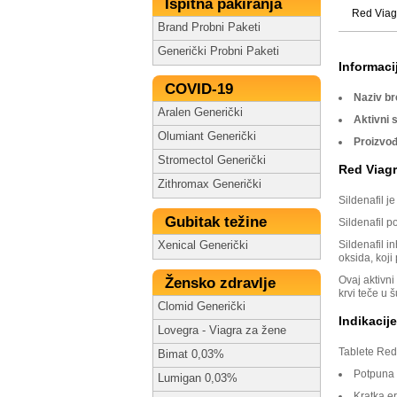
Ispitna pakiranja
Red Viag
Brand Probni Paketi
Generički Probni Paketi
Informacij
COVID-19
Naziv b
Aralen Generički
Aktivni 
Olumiant Generički
Proizvo
Stromectol Generički
Red Viagra
Zithromax Generički
Sildenafil j
Gubitak težine
Sildenafil p
Sildenafil 
Xenical Generički
oksida, koji
Ovaj aktivni
Žensko zdravlje
krvi teče u š
Clomid Generički
Indikacij
Lovegra - Viagra za žene
Tablete Red 
Bimat 0,03%
Potpuna e
Lumigan 0,03%
Kratka er