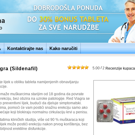
A
Kontaktirajte nas
Kako naručiti
/
gra (Sildenafil)
5.00
2
Recenzije kupaca
e lijek u obliku tableta namijenjenih obnavljanju
cije.
pomaže muškarcima starijim od 18 godina da povrate
rekciju, bez obzira na uzroke patologije. Red Viagra se
ao preventivni lijek, budući da djeluje simptomatski.
čima, pomoći će vam postići snažnu erekciju samo ako
ćaje koji blokiraju normalnu cirkulaciju krvi u penisu.
atima kliničkih studija, više od 90 % muškaraca koji
 lijek može postići erekciju nakon prvog korištenja, bez
biljnost erektilne disfunkcije.