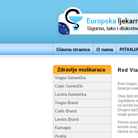
Glavna stranica
O nama
PITANJ
Zdravlje muškaraca
Red Via
Viagra Generička
Red Viagra j
Cialis Generički
funkcije erek
Levitra Generička
Ovaj lijek 
izgubljenu e
Viagra Brand
ne koristi k
Drugim rije
Cialis Brand
imate poreme
Levitra Brand
Prema rezult
koriste ovaj
Kamagra
obzira na oz
Avana