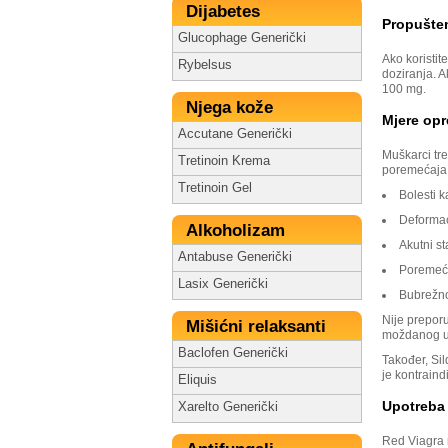
Dijabetes
Propušte
Glucophage Generički
Ako koristit
Rybelsus
doziranja. A
100 mg.
Njega kože
Mjere opr
Accutane Generički
Muškarci tre
Tretinoin Krema
poremećaja
Tretinoin Gel
Bolesti k
Deformaci
Alkoholizam
Akutni st
Antabuse Generički
Poremeća
Lasix Generički
Bubrežno 
Nije preporu
Mišićni relaksanti
moždanog uda
Baclofen Generički
Također, Si
je kontraind
Eliquis
Upotreba 
Xarelto Generički
Red Viagra n