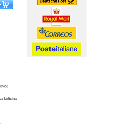
.
kovog
ka količina
: