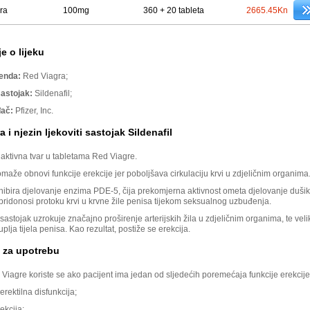
ra
100mg
360 + 20 tableta
2665.45Kn
e o lijeku
renda:
Red Viagra;
sastojak:
Sildenafil;
đač:
Pfizer, Inc.
 i njezin ljekoviti sastojak Sildenafil
e aktivna tvar u tabletama Red Viagre.
omaže obnovi funkcije erekcije jer poboljšava cirkulaciju krvi u zdjeličnim organima
inhibira djelovanje enzima PDE-5, čija prekomjerna aktivnost ometa djelovanje duši
 pridonosi protoku krvi u krvne žile penisa tijekom seksualnog uzbuđenja.
 sastojak uzrokuje značajno proširenje arterijskih žila u zdjeličnim organima, te veli
uplja tijela penisa. Kao rezultat, postiže se erekcija.
e za upotrebu
Viagre koriste se ako pacijent ima jedan od sljedećih poremećaja funkcije erekcije
rektilna disfunkcija;
ekcija;