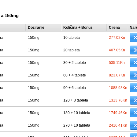
ra 150mg
Doziranje
Količina + Bonus
Cijena
Nar
ra
150mg
10 tableta
277.02Kn
ra
150mg
20 tableta
407.05Kn
ra
150mg
30 + 2 tablete
535.11Kn
ra
150mg
60 + 4 tablete
823.07Kn
ra
150mg
90 + 6 tableta
1088.93Kn
ra
150mg
120 + 8 tableta
1313.76Kn
ra
150mg
180 + 10 tableta
1749.46Kn
ra
150mg
270 + 10 tableta
2416.41Kn