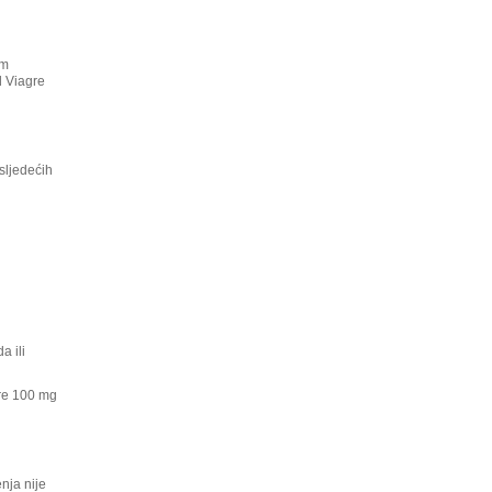
im
d Viagre
sljedećih
a ili
gre 100 mg
nja nije