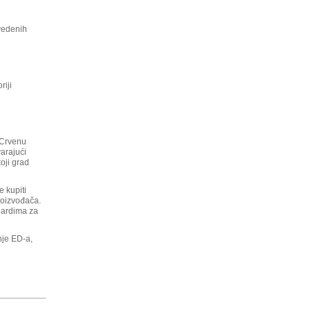
avedenih
riji
i Crvenu
arajući
oji grad
 kupiti
roizvođača.
ndardima za
nje ED-a,