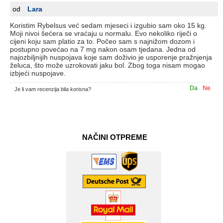
od
Lara
Koristim Rybelsus već sedam mjeseci i izgubio sam oko 15 kg.
Moji nivoi šećera se vraćaju u normalu. Evo nekoliko riječi o
cijeni koju sam platio za to. Počeo sam s najnižom dozom i
postupno povećao na 7 mg nakon osam tjedana. Jedna od
najozbiljnijih nuspojava koje sam doživio je usporenje pražnjenja
želuca, što može uzrokovati jaku bol. Zbog toga nisam mogao
izbjeći nuspojave.
Da
Ne
Je li vam recenzija bila korisna?
NAČINI OTPREME