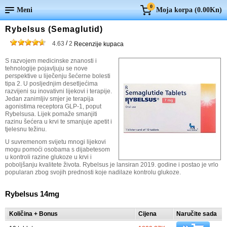
0
Meni
Moja korpa (
0.00Kn
)
Rybelsus (Semaglutid)
/
4.63
2
Recenzije kupaca
S razvojem medicinske znanosti i
tehnologije pojavljuju se nove
perspektive u liječenju šećerne bolesti
tipa 2. U posljednjim desetljećima
razvijeni su inovativni lijekovi i terapije.
Jedan zanimljiv smjer je terapija
agonistima receptora GLP-1, poput
Rybelsusa. Lijek pomaže smanjiti
razinu šećera u krvi te smanjuje apetit i
tjelesnu težinu.
U suvremenom svijetu mnogi lijekovi
mogu pomoći osobama s dijabetesom
u kontroli razine glukoze u krvi i
poboljšanju kvalitete života. Rybelsus je lansiran 2019. godine i postao je vrlo
popularan zbog svojih prednosti koje nadilaze kontrolu glukoze.
Rybelsus 14mg
Količina + Bonus
Cijena
Naručite sada