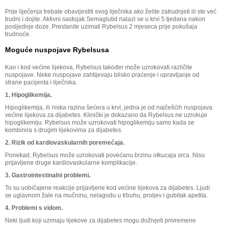
Prije liječenja trebate obavijestiti svog liječnika ako želite zatrudnjeti ili ste već
trudni i dojite. Aktivni sastojak Semaglutid nalazi se u krvi 5 tjedana nakon
posljednje doze. Prestanite uzimati Rybelsus 2 mjeseca prije pokušaja
trudnoće.
Moguće nuspojave Rybelsusa
Kao i kod većine lijekova, Rybelsus također može uzrokovati različite
nuspojave. Neke nuspojave zahtijevaju blisko praćenje i upravljanje od
strane pacijenta i liječnika.
1. Hipoglikemija.
Hipoglikemija, ili niska razina šećera u krvi, jedna je od najčešćih nuspojava
većine lijekova za dijabetes. Klinički je dokazano da Rybelsus ne uzrokuje
hipoglikemiju. Rybelsus može uzrokovati hipoglikemiju samo kada se
kombinira s drugim lijekovima za dijabetes.
2. Rizik od kardiovaskularnih poremećaja.
Ponekad, Rybelsus može uzrokovati povećanu brzinu otkucaja srca. Nisu
prijavljene druge kardiovaskularne komplikacije.
3. Gastrointestinalni problemi.
To su uobičajene reakcije prijavljene kod većine lijekova za dijabetes. Ljudi
se uglavnom žale na mučninu, nelagodu u trbuhu, proljev i gubitak apetita.
4. Problemi s vidom.
Neki ljudi koji uzimaju lijekove za dijabetes mogu doživjeti privremene