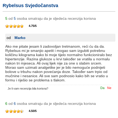
Rybelsus Svjedočanstva
5
od
5
osoba smatraju da je sljedeća recenzija korisna
4.75
/
5
od
Marko
Ako me pitate jesam li zadovoljan tretmanom, reći ću da da.
Rybelsus mi je smanjio apetit i mogao sam izgubiti potrebnu
količinu kilograma kako bi moje tijelo normalno funkcioniralo bez
hipertenzije. Razina glukoze u krvi također se vratila u normalu
nakon tri mjeseca. Ali ovaj lijek nije za one s slabim srcem.
Morao sam uzimati analgetike jer je bilo nemoguće podnijeti
bolove u trbuhu nakon povećanja doze. Također sam trpio od
mučnine i nesanice. Ali sve sam podnosio kako bih se vratio u
formu i riješio se problema s tlakom.
Da
Ne
Je li vam recenzija bila korisna?
6
od
6
osoba smatraju da je sljedeća recenzija korisna
4.50
/
5