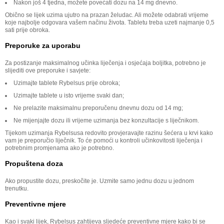
Nakon još 4 tjedna, možete povećati dozu na 14 mg dnevno.
Obično se lijek uzima ujutro na prazan želudac. Ali možete odabrati vrijeme
koje najbolje odgovara vašem načinu života. Tabletu treba uzeti najmanje 0,5
sati prije obroka.
Preporuke za uporabu
Za postizanje maksimalnog učinka liječenja i osjećaja boljitka, potrebno je
slijediti ove preporuke i savjete:
Uzimajte tablete Rybelsus prije obroka;
Uzimajte tablete u isto vrijeme svaki dan;
Ne prelazite maksimalnu preporučenu dnevnu dozu od 14 mg;
Ne mijenjajte dozu ili vrijeme uzimanja bez konzultacije s liječnikom.
Tijekom uzimanja Rybelsusa redovito provjeravajte razinu šećera u krvi kako
vam je preporučio liječnik. To će pomoći u kontroli učinkovitosti liječenja i
potrebnim promjenama ako je potrebno.
Propuštena doza
Ako propustite dozu, preskočite je. Uzmite samo jednu dozu u jednom
trenutku.
Preventivne mjere
Kao i svaki lijek, Rybelsus zahtijeva sljedeće preventivne mjere kako bi se