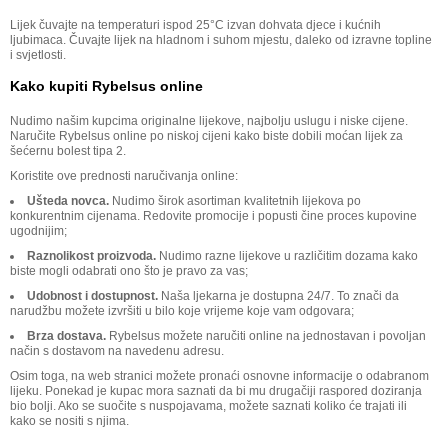
Lijek čuvajte na temperaturi ispod 25°C izvan dohvata djece i kućnih
ljubimaca. Čuvajte lijek na hladnom i suhom mjestu, daleko od izravne topline
i svjetlosti.
Kako kupiti Rybelsus online
Nudimo našim kupcima originalne lijekove, najbolju uslugu i niske cijene.
Naručite Rybelsus online po niskoj cijeni kako biste dobili moćan lijek za
šećernu bolest tipa 2.
Koristite ove prednosti naručivanja online:
Ušteda novca.
Nudimo širok asortiman kvalitetnih lijekova po
konkurentnim cijenama. Redovite promocije i popusti čine proces kupovine
ugodnijim;
Raznolikost proizvoda.
Nudimo razne lijekove u različitim dozama kako
biste mogli odabrati ono što je pravo za vas;
Udobnost i dostupnost.
Naša ljekarna je dostupna 24/7. To znači da
narudžbu možete izvršiti u bilo koje vrijeme koje vam odgovara;
Brza dostava.
Rybelsus možete naručiti online na jednostavan i povoljan
način s dostavom na navedenu adresu.
Osim toga, na web stranici možete pronaći osnovne informacije o odabranom
lijeku. Ponekad je kupac mora saznati da bi mu drugačiji raspored doziranja
bio bolji. Ako se suočite s nuspojavama, možete saznati koliko će trajati ili
kako se nositi s njima.