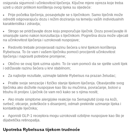
osigurala sigurnost i učinkovitost liječenja. Ključne mjere opreza koje treba
uzeti u obzir prilikom korištenja ovog lijeka su sljedeće:
Prije početka liječenja, posavjetujte se s liječnikom. Samo liječnik može
odrediti odgovarajuću dozu i režim doziranja na temelju vaših individualnih
karakteristika i zdravlja;
Strogo se pridržavajte doze koju preporučuje liječnik. Dozu povećavajte ili
smanjujte samo nakon konzultacija s liječnikom. Pogrešna doza može utjecati
na učinkovitost liječenja i uzrokovati nuspojave;
Redovito trebate provjeravati razinu šećera u krvi tijekom korištenja
Rybelsusa. To će vam i vašem liječniku pomoći procijeniti učinkovitost
liječenja i napraviti potrebne promjene;
Obično se ovaj lijek uzima ujutro. To će vam pomoći da se sjetite uzeti lijek
i održavate razinu šećera u krvi stabilnom;
Za najbolje rezultate, uzimajte tablete Rybelsus na prazan želudac;
Pratite svoje senzacije i fizičko stanje tijekom liječenja. Obavijestite svog
liječnika ako doživite nuspojave kao što su mučnina, povraćanje, bolovi u
trbuhu ili proljev. Liječnik će vam reći kako se s njima nositi;
Ako imate simptome alergijske reakcije na Semaglutid (osip na koži,
svrbež, oticanje, poteškoće s disanjem), odmah prekinite uzimanje lijeka i
kontaktirajte liječnika;
Agonisti GLP-1 receptora mogu uzrokovati ozbiljne nuspojave kao što je
dijabetička retinopatija.
Upotreba Rybelsusa tijekom trudnoće