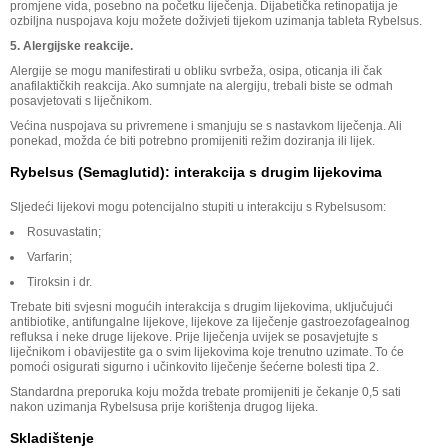
promjene vida, posebno na početku liječenja. Dijabetička retinopatija je
ozbiljna nuspojava koju možete doživjeti tijekom uzimanja tableta Rybelsus.
5. Alergijske reakcije.
Alergije se mogu manifestirati u obliku svrbeža, osipa, oticanja ili čak
anafilaktičkih reakcija. Ako sumnjate na alergiju, trebali biste se odmah
posavjetovati s liječnikom.
Većina nuspojava su privremene i smanjuju se s nastavkom liječenja. Ali
ponekad, možda će biti potrebno promijeniti režim doziranja ili lijek.
Rybelsus (Semaglutid): interakcija s drugim lijekovima
Sljedeći lijekovi mogu potencijalno stupiti u interakciju s Rybelsusom:
Rosuvastatin;
Varfarin;
Tiroksin i dr.
Trebate biti svjesni mogućih interakcija s drugim lijekovima, uključujući
antibiotike, antifungalne lijekove, lijekove za liječenje gastroezofagealnog
refluksa i neke druge lijekove. Prije liječenja uvijek se posavjetujte s
liječnikom i obavijestite ga o svim lijekovima koje trenutno uzimate. To će
pomoći osigurati sigurno i učinkovito liječenje šećerne bolesti tipa 2.
Standardna preporuka koju možda trebate promijeniti je čekanje 0,5 sati
nakon uzimanja Rybelsusa prije korištenja drugog lijeka.
Skladištenje