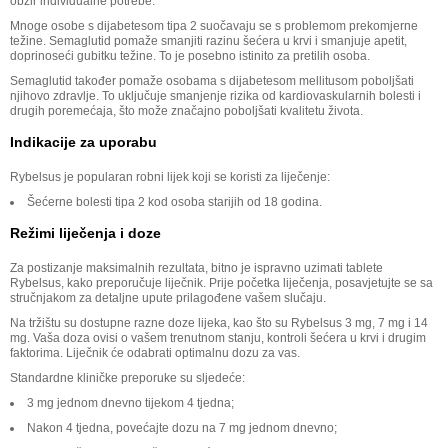
obzir individualne potrebe.
Mnoge osobe s dijabetesom tipa 2 suočavaju se s problemom prekomjerne
težine. Semaglutid pomaže smanjiti razinu šećera u krvi i smanjuje apetit,
doprinoseći gubitku težine. To je posebno istinito za pretilih osoba.
Semaglutid također pomaže osobama s dijabetesom mellitusom poboljšati
njihovo zdravlje. To uključuje smanjenje rizika od kardiovaskularnih bolesti i
drugih poremećaja, što može značajno poboljšati kvalitetu života.
Indikacije za uporabu
Rybelsus je popularan robni lijek koji se koristi za liječenje:
Šećerne bolesti tipa 2 kod osoba starijih od 18 godina.
Režimi liječenja i doze
Za postizanje maksimalnih rezultata, bitno je ispravno uzimati tablete
Rybelsus, kako preporučuje liječnik. Prije početka liječenja, posavjetujte se sa
stručnjakom za detaljne upute prilagođene vašem slučaju.
Na tržištu su dostupne razne doze lijeka, kao što su Rybelsus 3 mg, 7 mg i 14
mg. Vaša doza ovisi o vašem trenutnom stanju, kontroli šećera u krvi i drugim
faktorima. Liječnik će odabrati optimalnu dozu za vas.
Standardne kliničke preporuke su sljedeće:
3 mg jednom dnevno tijekom 4 tjedna;
Nakon 4 tjedna, povećajte dozu na 7 mg jednom dnevno;