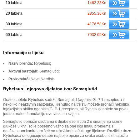
10 tableta
1462.33Kn
20 tableta
2855.36Kn
30 tableta
4176.58Kn
60 tableta
7932.69Kn
Informacije o lijeku
Naziv brenda:
Rybelsus;
Aktivni sastojak:
Semaglutid;
Proizvođač:
Novo Nordisk.
Rybelsus i njegova djelatna tvar Semaglutid
Oralne tablete Rybelsus sadrže Semaglutid (agonist GLP-1 receptora) i
nekoliko neaktivnih sastojaka. Trenutno na tržištu možete pronaći nekoliko
injekcijskih oblika agonista GLP-1 receptora, ali Rybelsus tablete su prve i
jedine oralne formulacije ove vrste na svijetu.
Semaglutid pomaže osobama s dijabetesom tipa 2 u smanjenju razine
glukoze u krvi. To je posebno važno za one koji imaju problema s
neefikasnom kontrolom šećera u krvi koristeći druge lijekove. Različite doze
Rybelsusa omogućuju odabir najbolje opcije za svaku osobu, uzimajući u